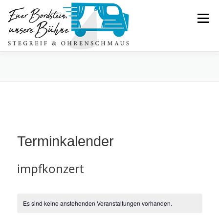
Zum
Inhalt
Menü
springen
PORTFOLIO
ÜBER UNS
PREISMODELL
BILDER
TERMINE
KONTAKT
Terminkalender
impfkonzert
Es sind keine anstehenden Veranstaltungen vorhanden.