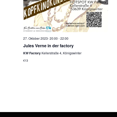
N
i
a
o
v
i
n
g
a
t
i
27. Oktober 2023- 20:00
-
22:00
o
Jules Verne in der factory
n
KW Factory
Kellerstraße 4, Königswinter
€13